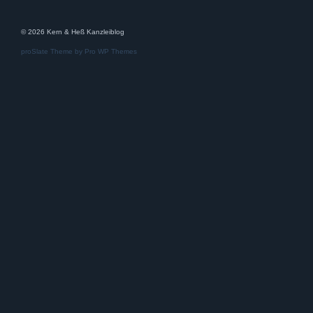
© 2026 Kern & Heß Kanzleiblog
proSlate Theme by
Pro WP Themes