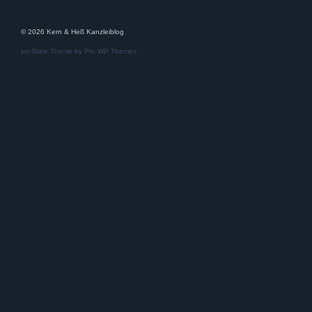
© 2026 Kern & Heß Kanzleiblog
proSlate Theme by
Pro WP Themes