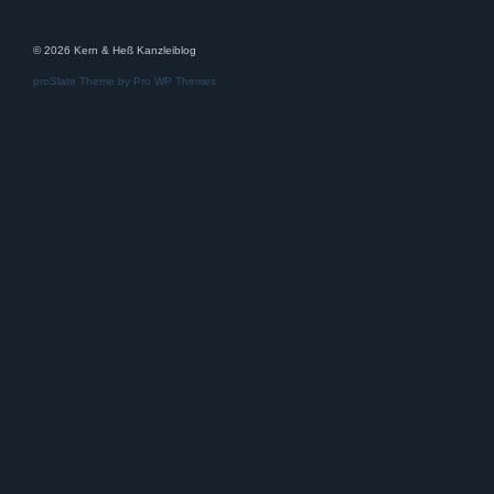
© 2026 Kern & Heß Kanzleiblog
proSlate Theme by
Pro WP Themes