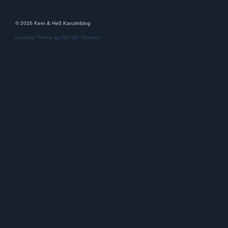
© 2026 Kern & Heß Kanzleiblog
proSlate Theme by
Pro WP Themes