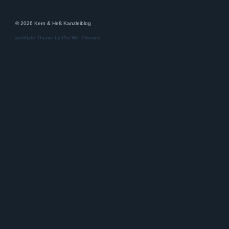
© 2026 Kern & Heß Kanzleiblog
proSlate Theme by
Pro WP Themes