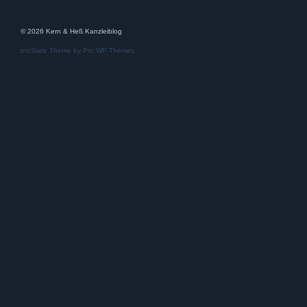
© 2026 Kern & Heß Kanzleiblog
proSlate Theme by
Pro WP Themes