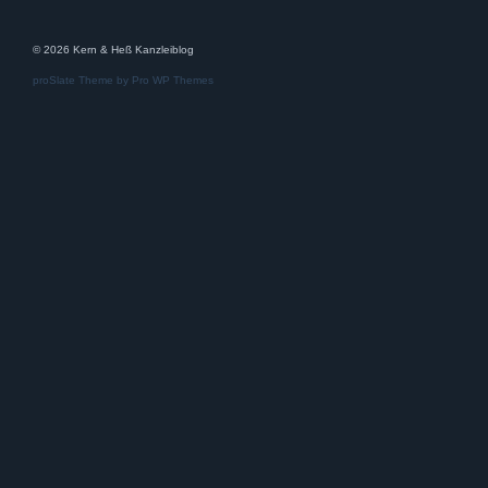
© 2026 Kern & Heß Kanzleiblog
proSlate Theme by
Pro WP Themes