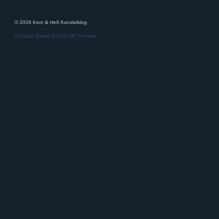
© 2026 Kern & Heß Kanzleiblog
proSlate Theme by
Pro WP Themes