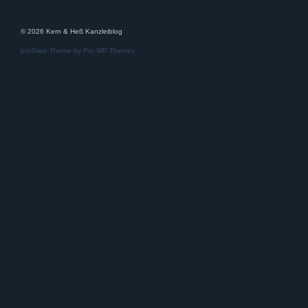
© 2026 Kern & Heß Kanzleiblog
proSlate Theme by
Pro WP Themes