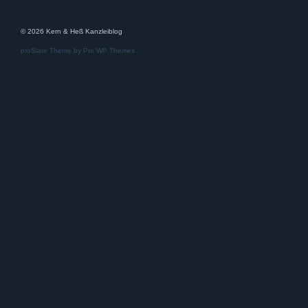
© 2026 Kern & Heß Kanzleiblog
proSlate Theme by
Pro WP Themes